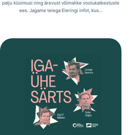
palju küsimusi ning ärevust võimalike voolukatkestuste
ees. Jagame teiega Eleringi infot, kus…