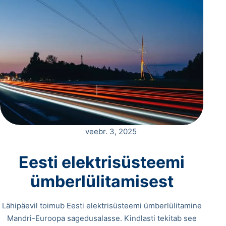
veebr. 3, 2025
Eesti elektrisüsteemi
ümberlülitamisest
Lähipäevil toimub Eesti elektrisüsteemi ümberlülitamine
Mandri-Euroopa sagedusalasse. Kindlasti tekitab see