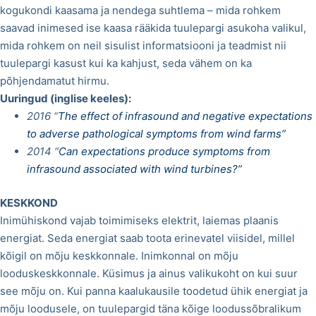
kogukondi kaasama ja nendega suhtlema – mida rohkem
saavad inimesed ise kaasa rääkida tuulepargi asukoha valikul,
mida rohkem on neil sisulist informatsiooni ja teadmist nii
tuulepargi kasust kui ka kahjust, seda vähem on ka
põhjendamatut hirmu.
Uuringud (inglise keeles):
2016 “
The effect of infrasound and negative expectations
to adverse pathological symptoms from wind farms”
2014 “
Can expectations produce symptoms from
infrasound associated with wind turbines?”
KESKKOND
Inimühiskond vajab toimimiseks elektrit, laiemas plaanis
energiat. Seda energiat saab toota erinevatel viisidel, millel
kõigil on mõju keskkonnale. Inimkonnal on mõju
looduskeskkonnale. Küsimus ja ainus valikukoht on kui suur
see mõju on. Kui panna kaalukausile toodetud ühik energiat ja
mõju loodusele, on tuulepargid täna kõige loodussõbralikum