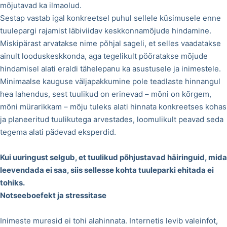
mõjutavad ka ilmaolud.
Sestap vastab igal konkreetsel puhul sellele küsimusele enne
tuulepargi rajamist läbiviidav keskkonnamõjude hindamine.
Miskipärast arvatakse nime põhjal sageli, et selles vaadatakse
ainult looduskeskkonda, aga tegelikult pööratakse mõjude
hindamisel alati eraldi tähelepanu ka asustusele ja inimestele.
Minimaalse kauguse väljapakkumine pole teadlaste hinnangul
hea lahendus, sest tuulikud on erinevad – mõni on kõrgem,
mõni mürarikkam – mõju tuleks alati hinnata konkreetses kohas
ja planeeritud tuulikutega arvestades, loomulikult peavad seda
tegema alati pädevad eksperdid.
Kui uuringust selgub, et tuulikud põhjustavad häiringuid, mida
leevendada ei saa, siis sellesse kohta tuuleparki ehitada ei
tohiks.
Notseeboefekt ja stressitase
Inimeste muresid ei tohi alahinnata. Internetis levib valeinfot,