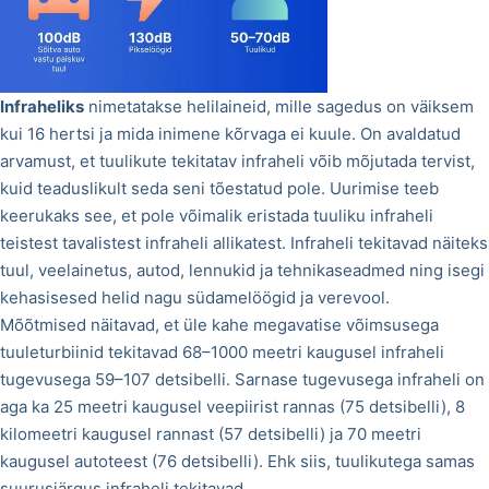
Infraheliks
nimetatakse helilaineid, mille sagedus on väiksem
kui 16 hertsi ja mida inimene kõrvaga ei kuule. On avaldatud
arvamust, et tuulikute tekitatav infraheli võib mõjutada tervist,
kuid teaduslikult seda seni tõestatud pole. Uurimise teeb
keerukaks see, et pole võimalik eristada tuuliku infraheli
teistest tavalistest infraheli allikatest. Infraheli tekitavad näiteks
tuul, veelainetus, autod, lennukid ja tehnikaseadmed ning isegi
kehasisesed helid nagu südamelöögid ja verevool.
Mõõtmised näitavad, et üle kahe megavatise võimsusega
tuuleturbiinid tekitavad 68–1000 meetri kaugusel infraheli
tugevusega 59–107 detsibelli. Sarnase tugevusega infraheli on
aga ka 25 meetri kaugusel veepiirist rannas (75 detsibelli), 8
kilomeetri kaugusel rannast (57 detsibelli) ja 70 meetri
kaugusel autoteest (76 detsibelli). Ehk siis, tuulikutega samas
suurusjärgus infraheli tekitavad