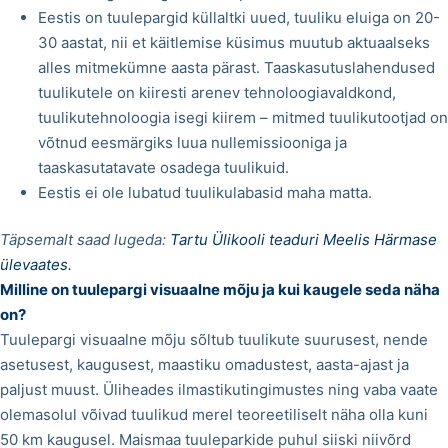
Eestis on tuulepargid küllaltki uued, tuuliku eluiga on 20-
30 aastat, nii et käitlemise küsimus muutub aktuaalseks
alles mitmekümne aasta pärast. Taaskasutuslahendused
tuulikutele on kiiresti arenev tehnoloogiavaldkond,
tuulikutehnoloogia isegi kiirem
–
mitmed tuulikutootjad on
võtnud eesmärgiks luua nullemissiooniga ja
taaskasutatavate osadega tuulikuid.
Eestis ei ole lubatud tuulikulabasid maha matta.
Täpsemalt saad lugeda:
Tartu Ülikooli teaduri Meelis Härmase
ülevaates.
Milline on tuulepargi visuaalne mõju ja kui kaugele seda näha
on?
Tuulepargi visuaalne mõju sõltub tuulikute suurusest, nende
asetusest, kaugusest, maastiku omadustest, aasta-ajast ja
paljust muust. Üliheades ilmastikutingimustes ning vaba vaate
olemasolul võivad tuulikud merel teoreetiliselt näha olla kuni
50 km kaugusel. Maismaa tuuleparkide puhul siiski niivõrd