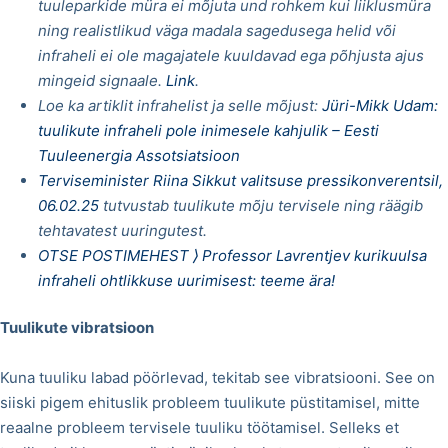
tuuleparkide müra ei mõjuta und rohkem kui liiklusmüra
ning realistlikud väga madala sagedusega helid või
infraheli ei ole magajatele kuuldavad ega põhjusta ajus
mingeid signaale.
Link
.
Loe ka artiklit infrahelist ja selle mõjust:
Jüri-Mikk Udam:
tuulikute infraheli pole inimesele kahjulik – Eesti
Tuuleenergia Assotsiatsioon
Terviseminister Riina Sikkut valitsuse pressikonverentsil,
06.02.25
tutvustab tuulikute mõju tervisele ning räägib
tehtavatest uuringutest.
OTSE POSTIMEHEST
⟩
Professor Lavrentjev kurikuulsa
infraheli ohtlikkuse uurimisest: teeme ära!
Tuulikute vibratsioon
Kuna tuuliku labad pöörlevad, tekitab see vibratsiooni. See on
siiski pigem ehituslik probleem tuulikute püstitamisel, mitte
reaalne probleem tervisele tuuliku töötamisel. Selleks et