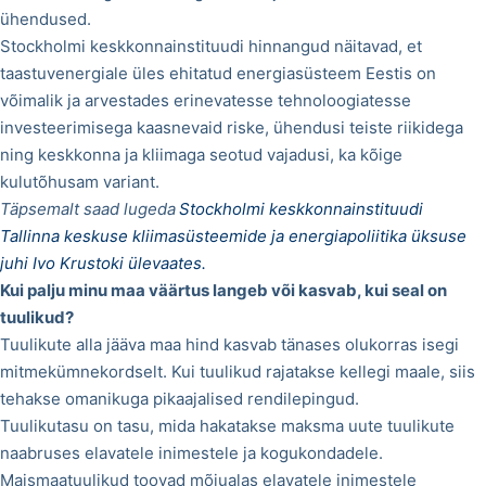
ühendused.
Stockholmi keskkonnainstituudi hinnangud näitavad, et
taastuvenergiale üles ehitatud energiasüsteem Eestis on
võimalik ja arvestades erinevatesse tehnoloogiatesse
investeerimisega kaasnevaid riske, ühendusi teiste riikidega
ning keskkonna ja kliimaga seotud vajadusi, ka kõige
kulutõhusam variant.
Täpsemalt saad lugeda
Stockholmi keskkonnainstituudi
Tallinna keskuse kliimasüsteemide ja energiapoliitika üksuse
juhi Ivo Krustoki ülevaates.
Kui palju minu maa väärtus langeb või kasvab, kui seal on
tuulikud?
Tuulikute alla jääva maa hind kasvab tänases olukorras isegi
mitmekümnekordselt. Kui tuulikud rajatakse kellegi maale, siis
tehakse omanikuga pikaajalised rendilepingud.
Tuulikutasu on tasu, mida hakatakse maksma uute tuulikute
naabruses elavatele inimestele ja kogukondadele.
Maismaatuulikud toovad mõjualas elavatele inimestele