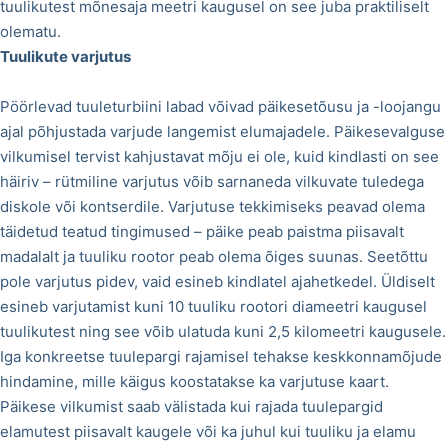
tuulikutest mõnesaja meetri kaugusel on see juba praktiliselt
olematu.
Tuulikute varjutus
Pöörlevad tuuleturbiini labad võivad päikesetõusu ja -loojangu
ajal põhjustada varjude langemist elumajadele. Päikesevalguse
vilkumisel tervist kahjustavat mõju ei ole, kuid kindlasti on see
häiriv – rütmiline varjutus võib sarnaneda vilkuvate tuledega
diskole või kontserdile. Varjutuse tekkimiseks peavad olema
täidetud teatud tingimused – päike peab paistma piisavalt
madalalt ja tuuliku rootor peab olema õiges suunas. Seetõttu
pole varjutus pidev, vaid esineb kindlatel ajahetkedel. Üldiselt
esineb varjutamist kuni 10 tuuliku rootori diameetri kaugusel
tuulikutest ning see võib ulatuda kuni 2,5 kilomeetri kaugusele.
Iga konkreetse tuulepargi rajamisel tehakse keskkonnamõjude
hindamine, mille käigus koostatakse ka varjutuse kaart.
Päikese vilkumist saab välistada kui rajada tuulepargid
elamutest piisavalt kaugele või ka juhul kui tuuliku ja elamu