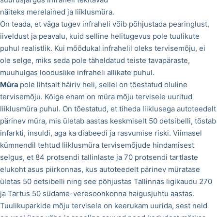
näiteks merelained ja liiklusmüra.
On teada, et väga tugev infraheli võib põhjustada pearinglust,
iiveldust ja peavalu, kuid selline helitugevus pole tuulikute
puhul realistlik. Kui mõõdukal infrahelil oleks tervisemõju, ei
ole selge, miks seda pole täheldatud teiste tavapäraste,
muuhulgas looduslike infraheli allikate puhul.
Müra
pole lihtsalt häiriv heli, sellel on tõestatud oluline
tervisemõju. Kõige enam on müra mõju tervisele uuritud
liiklusmüra puhul. On tõestatud, et tiheda liiklusega autoteedelt
pärinev müra, mis ületab aastas keskmiselt 50 detsibelli, tõstab
infarkti, insuldi, aga ka diabeedi ja rasvumise riski. Viimasel
kümnendil tehtud liiklusmüra tervisemõjude hindamisest
selgus, et 84 protsendi tallinlaste ja 70 protsendi tartlaste
elukoht asus piirkonnas, kus autoteedelt pärinev müratase
ületas 50 detsibelli ning see põhjustas Tallinnas ligikaudu 270
ja Tartus 50 südame-veresoonkonna haigusjuhtu aastas.
Tuulikuparkide mõju tervisele on keerukam uurida, sest neid