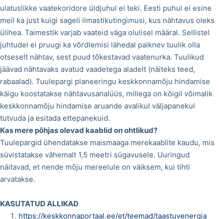
ulatuslikke vaatekoridore üldjuhul ei teki. Eesti puhul ei esine
meil ka just kuigi sageli ilmastikutingimusi, kus nähtavus oleks
ülihea. Taimestik varjab vaateid väga olulisel määral. Sellistel
juhtudel ei pruugi ka võrdlemisi lähedal paiknev tuulik olla
otseselt nähtav, sest puud tõkestavad vaatenurka. Tuulikud
jäävad nähtavaks avatud vaadetega aladelt (näiteks teed,
rabaalad). Tuulepargi planeeringu keskkonnamõju hindamise
käigu koostatakse nähtavusanalüüs, millega on kõigil võimalik
keskkonnamõju hindamise aruande avalikul väljapanekul
tutvuda ja esitada ettepanekuid.
Kas mere põhjas olevad kaablid on ohtlikud?
Tuulepargid ühendatakse maismaaga merekaablite kaudu, mis
süvistatakse vähemalt 1,5 meetri sügavusele. Uuringud
näitavad, et nende mõju mereelule on väiksem, kui tihti
arvatakse.
KASUTATUD ALLIKAD
https://keskkonnaportaal.ee/et/teemad/taastuvenergia