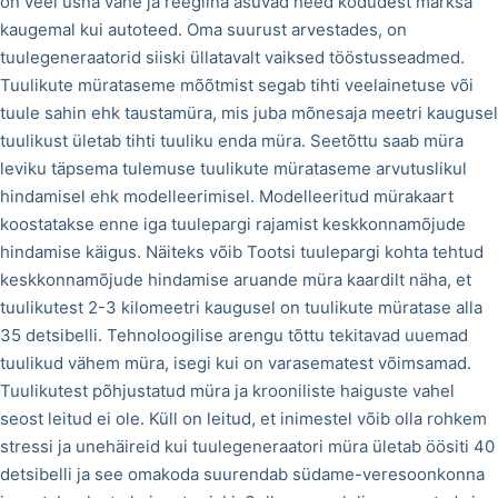
on veel üsna vähe ja reeglina asuvad need kodudest märksa
kaugemal kui autoteed. Oma suurust arvestades, on
tuulegeneraatorid siiski üllatavalt vaiksed tööstusseadmed.
Tuulikute mürataseme mõõtmist segab tihti veelainetuse või
tuule sahin ehk taustamüra, mis juba mõnesaja meetri kaugusel
tuulikust ületab tihti tuuliku enda müra. Seetõttu saab müra
leviku täpsema tulemuse tuulikute mürataseme arvutuslikul
hindamisel ehk modelleerimisel. Modelleeritud mürakaart
koostatakse enne iga tuulepargi rajamist keskkonnamõjude
hindamise käigus. Näiteks võib Tootsi tuulepargi kohta tehtud
keskkonnamõjude hindamise aruande müra kaardilt näha, et
tuulikutest 2-3 kilomeetri kaugusel on tuulikute müratase alla
35 detsibelli. Tehnoloogilise arengu tõttu tekitavad uuemad
tuulikud vähem müra, isegi kui on varasematest võimsamad.
Tuulikutest põhjustatud müra ja krooniliste haiguste vahel
seost leitud ei ole. Küll on leitud, et inimestel võib olla rohkem
stressi ja unehäireid kui tuulegeneraatori müra ületab öösiti 40
detsibelli ja see omakoda suurendab südame-veresoonkonna