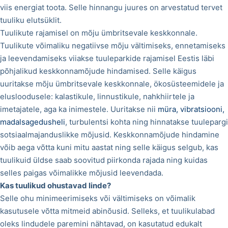
viis energiat toota. Selle hinnangu juures on arvestatud tervet
tuuliku elutsüklit.
Tuulikute rajamisel on mõju ümbritsevale keskkonnale.
Tuulikute võimaliku negatiivse mõju vältimiseks, ennetamiseks
ja leevendamiseks viiakse tuuleparkide rajamisel Eestis läbi
põhjalikud keskkonnamõjude hindamised. Selle käigus
uuritakse mõju ümbritsevale keskkonnale, ökosüsteemidele ja
elusloodusele: kalastikule, linnustikule, nahkhiirtele ja
imetajatele, aga ka inimestele. Uuritakse nii
müra, vibratsiooni,
madalsagedusheli
, turbulentsi kohta ning hinnatakse tuulepargi
sotsiaalmajanduslikke mõjusid. Keskkonnamõjude hindamine
võib aega võtta kuni mitu aastat ning selle käigus selgub, kas
tuulikuid üldse saab soovitud piirkonda rajada ning kuidas
selles paigas võimalikke mõjusid leevendada.
Kas tuulikud ohustavad linde?
Selle ohu minimeerimiseks või vältimiseks on võimalik
kasutusele võtta mitmeid abinõusid. Selleks, et tuulikulabad
oleks lindudele paremini nähtavad, on kasutatud edukalt