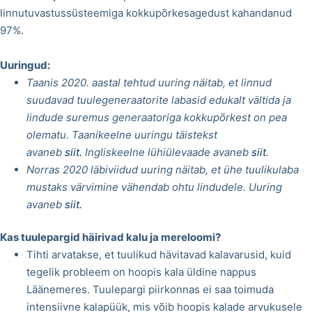
linnutuvastussüsteemiga kokkupõrkesagedust kahandanud
97%.
Uuringud:
Taanis 2020. aastal tehtud uuring näitab, et linnud
suudavad tuulegeneraatorite labasid edukalt vältida ja
lindude suremus generaatoriga kokkupõrkest on pea
olematu. Taanikeelne uuringu täistekst
avaneb
siit.
Ingliskeelne lühiülevaade avaneb
siit.
Norras 2020 läbiviidud uuring näitab, et ühe tuulikulaba
mustaks värvimine vähendab ohtu lindudele. Uuring
avaneb
siit.
Kas tuulepargid häirivad kalu ja mereloomi?
Tihti arvatakse, et tuulikud hävitavad kalavarusid, kuid
tegelik probleem on hoopis kala üldine nappus
Läänemeres. Tuulepargi piirkonnas ei saa toimuda
intensiivne kalapüük, mis võib hoopis kalade arvukusele