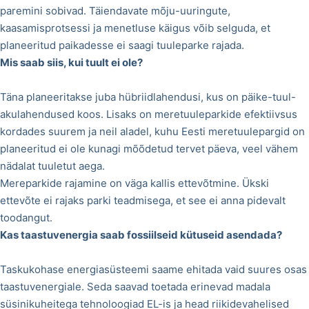
paremini sobivad. Täiendavate mõju-uuringute,
kaasamisprotsessi ja menetluse käigus võib selguda, et
planeeritud paikadesse ei saagi tuuleparke rajada.
Mis saab siis, kui tuult ei ole?
Täna planeeritakse juba hübriidlahendusi, kus on päike-tuul-
akulahendused koos. Lisaks on meretuuleparkide efektiivsus
kordades suurem ja neil aladel, kuhu Eesti meretuulepargid on
planeeritud ei ole kunagi mõõdetud tervet päeva, veel vähem
nädalat tuuletut aega.
Mereparkide rajamine on väga kallis ettevõtmine. Ükski
ettevõte ei rajaks parki teadmisega, et see ei anna pidevalt
toodangut.
Kas taastuvenergia saab fossiilseid kütuseid asendada?
Taskukohase energiasüsteemi saame ehitada vaid suures osas
taastuvenergiale. Seda saavad toetada erinevad madala
süsinikuheitega tehnoloogiad EL-is ja head riikidevahelised