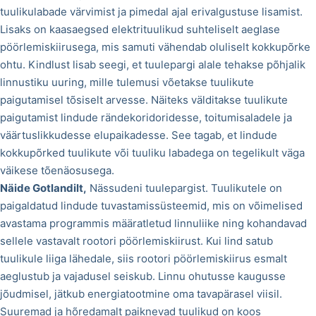
tuulikulabade värvimist ja pimedal ajal erivalgustuse lisamist.
Lisaks on kaasaegsed elektrituulikud suhteliselt aeglase
pöörlemiskiirusega, mis samuti vähendab oluliselt kokkupõrke
ohtu. Kindlust lisab seegi, et tuulepargi alale tehakse põhjalik
linnustiku uuring, mille tulemusi võetakse tuulikute
paigutamisel tõsiselt arvesse. Näiteks välditakse tuulikute
paigutamist lindude rändekoridoridesse, toitumisaladele ja
väärtuslikkudesse elupaikadesse. See tagab, et lindude
kokkupõrked tuulikute või tuuliku labadega on tegelikult väga
väikese tõenäosusega.
Näide Gotlandilt,
Nässudeni tuulepargist. Tuulikutele on
paigaldatud lindude tuvastamissüsteemid, mis on võimelised
avastama programmis määratletud linnuliike ning kohandavad
sellele vastavalt rootori pöörlemiskiirust. Kui lind satub
tuulikule liiga lähedale, siis rootori pöörlemiskiirus esmalt
aeglustub ja vajadusel seiskub. Linnu ohutusse kaugusse
jõudmisel, jätkub energiatootmine oma tavapärasel viisil.
Suuremad ja hõredamalt paiknevad tuulikud on koos