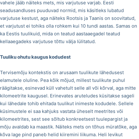
vahele jääb näiteks mets, mis varjutuse varjab. Eesti
seadusandluses puuduvad normid, mis käsitleks lubatud
varjutuse kestust, aga näiteks Rootsis ja Taanis on soovitatud,
et varjutust ei tohiks olla rohkem kui 10 tundi aastas. Samas on
ka Eestis tuulikuid, mida on teatud aastaaegadel teatud
kellaaegadeks varjutuse tõttu välja lülitatud.
Tuuliku ohutu kaugus kodudest
Tervisemõju kontekstis on arusaam tuulikute lähedusest
elamutele oluline. Pea kõik mõjud, millest tuulikute puhul
räägitakse, esinevad küll vahetult selle all või kõrval, aga mitte
kilomeetrite kaugusel. Erinevates aruteludes küsitakse sageli
kui lähedale tohib ehitada tuulikut inimeste kodudele. Sellele
küsimustele ei saa kahjuks vastata üheselt meetrites või
kilomeetrites, sest see sõltub konkreetsest tuulepargist ja
mõju avaldab ka maastik. Näiteks mets on tõhus müratõke, aga
kõva lage pind paneb helid kiiremini liikuma. Heli levikut