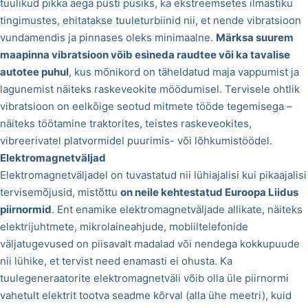
tuulikud pikka aega püsti püsiks, ka ekstreemsetes ilmastiku
tingimustes, ehitatakse tuuleturbiinid nii, et nende vibratsioon
vundamendis ja pinnases oleks minimaalne.
Märksa suurem
maapinna vibratsioon võib esineda raudtee või ka tavalise
autotee puhul
, kus mõnikord on täheldatud maja vappumist ja
lagunemist näiteks raskeveokite möödumisel. Tervisele ohtlik
vibratsioon on eelkõige seotud mitmete tööde tegemisega –
näiteks töötamine traktorites, teistes raskeveokites,
vibreerivatel platvormidel puurimis- või lõhkumistöödel.
Elektromagnetväljad
Elektromagnetväljadel on tuvastatud nii lühiajalisi kui pikaajalisi
tervisemõjusid, mistõttu
on neile kehtestatud Euroopa Liidus
piirnormid
. Ent enamike elektromagnetväljade allikate, näiteks
elektrijuhtmete, mikrolaineahjude, mobiiltelefonide
väljatugevused on piisavalt madalad või nendega kokkupuude
nii lühike, et tervist need enamasti ei ohusta. Ka
tuulegeneraatorite elektromagnetväli võib olla üle piirnormi
vahetult elektrit tootva seadme kõrval (alla ühe meetri), kuid