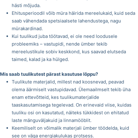
hästi mõjuda.
Ehitusperioodil võib müra häirida mereelukaid, kuid seda
saab vähendada spetsiaalsete lahendustega, nagu
mürakardinad.
Kui tuulikud juba töötavad, ei ole need loodusele
probleemiks – vastupidi, nende ümber tekib
mereelustikule sobiv keskkond, kus saavad elutseda
taimed, kalad ja ka hülged.
Mis saab tuulikutest pärast kasutuse lõppu?
Tuulikute materjalid, millest nad koosnevad, peavad
olema äärmiselt vastupidavad. Ülemaailmselt tekib üha
enam ettevõtteid, kes tuulikumaterjalide
taaskasutamisega tegelevad. On erinevaid viise, kuidas
tuuliku osi on kasutatud, näiteks tükkidest on ehitatud
laste mänguväljakuid ja linnamööblit.
Keemiliselt on võimalik materjali ümber töödelda, kuid
see on väga energiakulukas protsess.