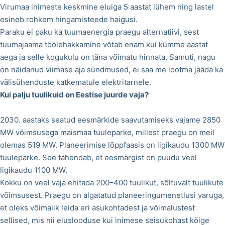
Virumaa inimeste keskmine eluiga 5 aastat lühem ning lastel
esineb rohkem hingamisteede haigusi.
Paraku ei paku ka tuumaenergia praegu alternatiivi, sest
tuumajaama töölehakkamine võtab enam kui kümme aastat
aega ja selle kogukulu on täna võimatu hinnata. Samuti, nagu
on näidanud viimase aja sündmused, ei saa me lootma jääda ka
välisühenduste katkematule elektritarnele.
Kui palju tuulikuid on Eestise juurde vaja?
2030. aastaks seatud eesmärkide saavutamiseks vajame 2850
MW võimsusega maismaa tuuleparke, millest praegu on meil
olemas 519 MW. Planeerimise lõppfaasis on ligikaudu 1300 MW
tuuleparke. See tähendab, et eesmärgist on puudu veel
ligikaudu 1100 MW.
Kokku on veel vaja ehitada 200–400 tuulikut, sõltuvalt tuulikute
võimsusest. Praegu on algatatud planeeringumenetlusi varuga,
et oleks võimalik leida eri asukohtadest ja võimalustest
sellised, mis nii eluslooduse kui inimese seisukohast kõige