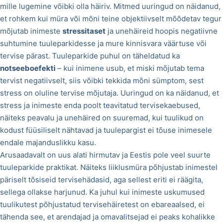
mille lugemine võibki olla häiriv. Mitmed uuringud on näidanud,
et rohkem kui müra või mõni teine objektiivselt mõõdetav tegur
mõjutab inimeste
stressitaset
ja unehäireid hoopis negatiivne
suhtumine tuuleparkidesse ja mure kinnisvara väärtuse või
tervise pärast. Tuuleparkide puhul on täheldatud ka
notseeboefekti
– kui inimene usub, et miski mõjutab tema
tervist negatiivselt, siis võibki tekkida mõni sümptom, sest
stress on oluline tervise mõjutaja. Uuringud on ka näidanud, et
stress ja inimeste enda poolt teavitatud tervisekaebused,
näiteks peavalu ja unehäired on suuremad, kui tuulikud on
kodust füüsiliselt nähtavad ja tuulepargist ei tõuse inimesele
endale majanduslikku kasu.
Arusaadavalt on uus alati hirmutav ja Eestis pole veel suurte
tuuleparkide praktikat. Näiteks liiklusmüra põhjustab inimestel
päriselt tõsiseid tervisehädasid, aga sellest eriti ei räägita,
sellega ollakse harjunud. Ka juhul kui inimeste uskumused
tuulikutest põhjustatud tervisehäiretest on ebareaalsed, ei
tähenda see, et arendajad ja omavalitsejad ei peaks kohalikke