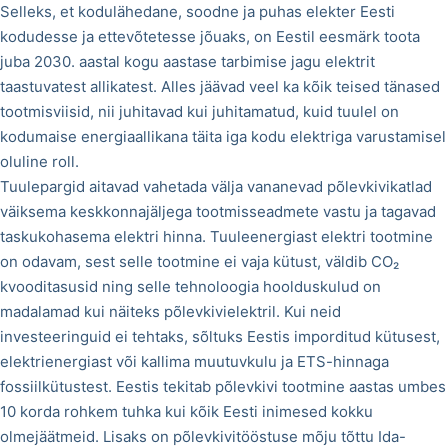
Selleks, et kodulähedane, soodne ja puhas elekter Eesti
kodudesse ja ettevõtetesse jõuaks, on Eestil eesmärk toota
juba 2030. aastal kogu aastase tarbimise jagu elektrit
taastuvatest allikatest. Alles jäävad veel ka kõik teised tänased
tootmisviisid, nii juhitavad kui juhitamatud, kuid tuulel on
kodumaise energiaallikana täita iga kodu elektriga varustamisel
oluline roll.
Tuulepargid aitavad vahetada välja vananevad põlevkivikatlad
väiksema keskkonnajäljega tootmisseadmete vastu ja tagavad
taskukohasema elektri hinna. Tuuleenergiast elektri tootmine
on odavam, sest selle tootmine ei vaja kütust, väldib CO₂
kvooditasusid ning selle tehnoloogia hoolduskulud on
madalamad kui näiteks põlevkivielektril. Kui neid
investeeringuid ei tehtaks, sõltuks Eestis imporditud kütusest,
elektrienergiast või kallima muutuvkulu ja ETS-hinnaga
fossiilkütustest. Eestis tekitab põlevkivi tootmine aastas umbes
10 korda rohkem tuhka kui kõik Eesti inimesed kokku
olmejäätmeid. Lisaks on põlevkivitööstuse mõju tõttu Ida-