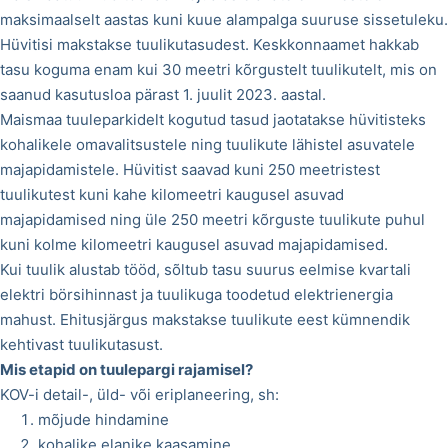
maksimaalselt aastas kuni kuue alampalga suuruse sissetuleku.
Hüvitisi makstakse tuulikutasudest. Keskkonnaamet hakkab
tasu koguma enam kui 30 meetri kõrgustelt tuulikutelt, mis on
saanud kasutusloa pärast 1. juulit 2023. aastal.
Maismaa tuuleparkidelt kogutud tasud jaotatakse hüvitisteks
kohalikele omavalitsustele ning tuulikute lähistel asuvatele
majapidamistele. Hüvitist saavad kuni 250 meetristest
tuulikutest kuni kahe kilomeetri kaugusel asuvad
majapidamised ning üle 250 meetri kõrguste tuulikute puhul
kuni kolme kilomeetri kaugusel asuvad majapidamised.
Kui tuulik alustab tööd, sõltub tasu suurus eelmise kvartali
elektri börsihinnast ja tuulikuga toodetud elektrienergia
mahust. Ehitusjärgus makstakse tuulikute eest kümnendik
kehtivast tuulikutasust.
Mis etapid on tuulepargi rajamisel?
KOV-i detail-, üld- või eriplaneering, sh:
mõjude hindamine
kohalike elanike kaasamine