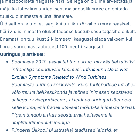
ja metaboolsete haiguste riski. Sellega on oluline arvestada ja
mõju ka tulevikus uurida, sest majanduslik surve on ehitada
tuulikuid inimestele üha lähemale.
Üldiselt on leitud, et isegi kui tuuliku kõrval on müra reaalselt
häiriv, siis inimeste elukohtadesse kostub seda tagasihoidlikult.
Enamasti on tuulikust 2 kilomeetri kaugusel elada vaiksem kui
linnas suuremast autoteest 100 meetri kaugusel.
Uuringud ja artikkel:
Soomlaste 2020. aastal tehtud uuring, mis käsitleb süvitsi
infraheliga seonduvaid küsimusi:
Infrasound Does Not
Explain Symptoms Related to Wind Turbines
Soomlaste uuringu kokkuvõte: Kuigi tuuleparkide infraheli
võib muuta helikeskkonda ja mõned inimesed seostavad
sellega terviseprobleeme, ei leidnud uuringud tõendeid
selle kohta, et infraheli otseselt mõjutaks inimeste tervist.
Pigem tundub ärritus seostatavat helitaseme ja
amplituudimodulatsiooniga.
Flindersi Ülikooli (Austraalia) teadlased leidsid, et