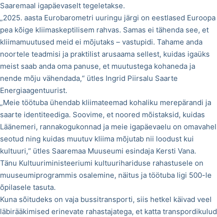
Saaremaal igapäevaselt tegeletakse.
„2025. aasta Eurobarometri uuringu järgi on eestlased Euroopa
pea kõige kliimaskeptilisem rahvas. Samas ei tähenda see, et
kliimamuutused meid ei mõjutaks – vastupidi. Tahame anda
noortele teadmisi ja praktilist arusaama sellest, kuidas igaüks
meist saab anda oma panuse, et muutustega kohaneda ja
nende mõju vähendada,“ ütles Ingrid Piirsalu Saarte
Energiaagentuurist.
„Meie töötuba ühendab kliimateemad kohaliku merepärandi ja
saarte identiteediga. Soovime, et noored mõistaksid, kuidas
Läänemeri, rannakogukonnad ja meie igapäevaelu on omavahel
seotud ning kuidas muutuv kliima mõjutab nii loodust kui
kultuuri,“ ütles Saaremaa Muuseumi esindaja Kersti Vana.
Tänu Kultuuriministeeriumi kultuurihariduse rahastusele on
muuseumiprogrammis osalemine, näitus ja töötuba ligi 500-le
õpilasele tasuta.
Kuna sõitudeks on vaja bussitransporti, siis hetkel käivad veel
läbirääkimised erinevate rahastajatega, et katta transpordikulud