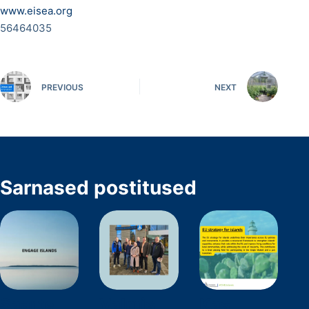
www.eisea.org
56464035
PREVIOUS
NEXT
Sarnased postitused
Saarte
Valmis
Kas