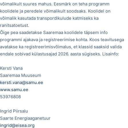
võimalikult suures mahus. Eesmärk on teha programm
koolidele ja peredele võimalikult soodsaks. Koolidel on
võimalik kasutada transpordikulude katmiseks ka
ranitsatoetust.
Õige pea saadetakse Saaremaa koolidele täpsem info
programmi ajakava ja registreerimise kohta. Koos teavitusega
avatakse ka registreerimisvõimalus, et klassid saaksid valida
endale sobivad külastusajad 2026. aasta sügiseks. Lisainfo:
Kersti Vana
Saaremaa Muuseum
kersti.vana@samu.ee
www.samu.ee
53976808
Ingrid Piirsalu
Saarte Energiaaganetuur
ingrid@eisea.org