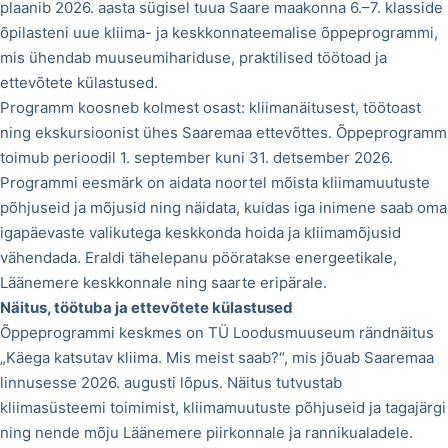
plaanib 2026. aasta sügisel tuua Saare maakonna 6.–7. klasside
õpilasteni uue kliima- ja keskkonnateemalise õppeprogrammi,
mis ühendab muuseumihariduse, praktilised töötoad ja
ettevõtete külastused.
Programm koosneb kolmest osast: kliimanäitusest, töötoast
ning ekskursioonist ühes Saaremaa ettevõttes. Õppeprogramm
toimub perioodil 1. september kuni 31. detsember 2026.
Programmi eesmärk on aidata noortel mõista kliimamuutuste
põhjuseid ja mõjusid ning näidata, kuidas iga inimene saab oma
igapäevaste valikutega keskkonda hoida ja kliimamõjusid
vähendada. Eraldi tähelepanu pööratakse energeetikale,
Läänemere keskkonnale ning saarte eripärale.
Näitus, töötuba ja ettevõtete külastused
Õppeprogrammi keskmes on TÜ Loodusmuuseum rändnäitus
„Käega katsutav kliima. Mis meist saab?“, mis jõuab Saaremaa
linnusesse 2026. augusti lõpus. Näitus tutvustab
kliimasüsteemi toimimist, kliimamuutuste põhjuseid ja tagajärgi
ning nende mõju Läänemere piirkonnale ja rannikualadele.