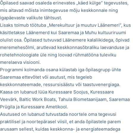
Õpilased saavad osaleda erinevates „käed külge“ tegevustes,
mis aitavad mõista inimtegevuse mõju keskkonnale ning
igapäevaste valikute tähtsust.
Lisaks toimub töötuba „Merekultuur ja muutuv Läänemeri“, kus
käsitletakse Läänemerd kui Saaremaa ja Muhu kultuuriruumi
olulist osa. Õpilased tutvuvad Läänemere kalaliikidega, õpivad
meremehesõlmi, arutlevad keskkonnasõbraliku laevanduse ja
rohetehnoloogiate üle ning loovad rühmatööna tuleviku
merelaeva visiooni.
Programmi kolmanda osana külastab iga õpilasgrupp ühte
Saaremaa ettevõtet või asutust, mis tegeleb
keskkonnateemade, ressursisäästu või taastuvenergiaga.
Kaasa on lubanud lüüa Kuressaare Soojus, Kuressaare
Veevärk, Baltic Work Boats, Tahula Biometaanijaam, Saaremaa
Prügila ja Kuressaare Ametikool.
Asutused on lubanud tutvustada noortele oma tegevusi
praktilisel ja noortepärasel viisil, et anda õpilastele parem
arusaam sellest, kuidas keskkonna- ja energiateemadega