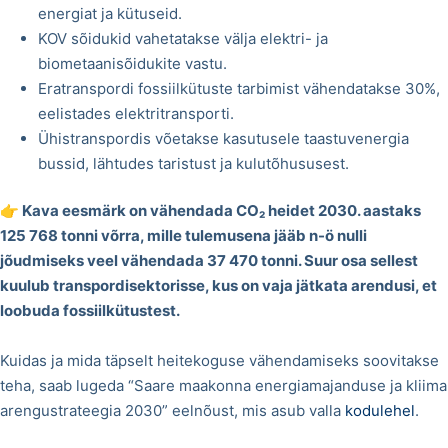
energiat ja kütuseid.
KOV sõidukid vahetatakse välja elektri- ja
biometaanisõidukite vastu.
Eratranspordi fossiilkütuste tarbimist vähendatakse 30%,
eelistades elektritransporti.
Ühistranspordis võetakse kasutusele taastuvenergia
bussid, lähtudes taristust ja kulutõhususest.
👉 Kava eesmärk on vähendada CO₂ heidet 2030. aastaks
125 768 tonni võrra, mille tulemusena jääb n-ö nulli
jõudmiseks veel vähendada 37 470 tonni. Suur osa sellest
kuulub transpordisektorisse, kus on vaja jätkata arendusi, et
loobuda fossiilkütustest.
Kuidas ja mida täpselt heitekoguse vähendamiseks soovitakse
teha, saab lugeda “Saare maakonna energiamajanduse ja kliima
arengustrateegia 2030” eelnõust, mis asub valla
kodulehel
.