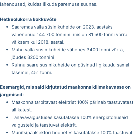
lahendused, kuidas liikuda paremuse suunas.
Hetkeolukorra kokkuvõte
Saaremaa valla süsinikuheide on 2023. aastaks
vähenenud 144 700 tonnini, mis on 81 500 tonni võrra
väiksem kui 2018. aastal.
Muhu valla süsinikuheide vähenes 3400 tonni võrra,
jõudes 8200 tonnini.
Ruhnu saare süsinikuheide on püsinud ligikaudu samal
tasemel, 451 tonni.
Eesmärgid, mis said kirjutatud maakonna kliimakavasse on
järgmised:
Maakonna tarbitavast elektrist 100% pärineb taastuvatest
allikatest.
Tänavavalgustuses kasutatakse 100% energiatõhusaid
valgusteid ja taastuvat elektrit.
Munitsipaalsektori hoonetes kasutatakse 100% taastuvat