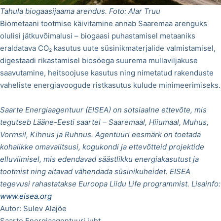
Tahula biogaasijaama arendus. Foto: Alar Truu
Biometaani tootmise käivitamine annab Saaremaa arenguks
olulisi jätkuvõimalusi – biogaasi puhastamisel metaaniks
eraldatava CO₂ kasutus uute süsinikmaterjalide valmistamisel,
digestaadi rikastamisel biosöega suurema mullaviljakuse
saavutamine, heitsoojuse kasutus ning nimetatud rakenduste
vaheliste energiavoogude ristkasutus kulude minimeerimiseks.
Saarte Energiaagentuur (EISEA) on sotsiaalne ettevõte, mis
tegutseb Lääne-Eesti saartel – Saaremaal, Hiiumaal, Muhus,
Vormsil, Kihnus ja Ruhnus. Agentuuri eesmärk on toetada
kohalikke omavalitsusi, kogukondi ja ettevõtteid projektide
elluviimisel, mis edendavad säästlikku energiakasutust ja
tootmist ning aitavad vähendada süsinikuheidet. EISEA
tegevusi rahastatakse Euroopa Liidu Life programmist. Lisainfo:
www.eisea.org
Autor: Sulev Alajõe
Saarte Energiaagentuuri juht