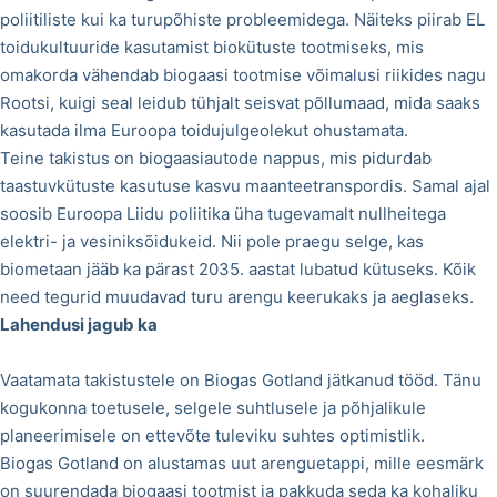
poliitiliste kui ka turupõhiste probleemidega. Näiteks piirab EL
toidukultuuride kasutamist biokütuste tootmiseks, mis
omakorda vähendab biogaasi tootmise võimalusi riikides nagu
Rootsi, kuigi seal leidub tühjalt seisvat põllumaad, mida saaks
kasutada ilma Euroopa toidujulgeolekut ohustamata.
Teine takistus on biogaasiautode nappus, mis pidurdab
taastuvkütuste kasutuse kasvu maanteetranspordis. Samal ajal
soosib Euroopa Liidu poliitika üha tugevamalt nullheitega
elektri- ja vesiniksõidukeid. Nii pole praegu selge, kas
biometaan jääb ka pärast 2035. aastat lubatud kütuseks. Kõik
need tegurid muudavad turu arengu keerukaks ja aeglaseks.
Lahendusi jagub ka
Vaatamata takistustele on Biogas Gotland jätkanud tööd. Tänu
kogukonna toetusele, selgele suhtlusele ja põhjalikule
planeerimisele on ettevõte tuleviku suhtes optimistlik.
Biogas Gotland on alustamas uut arenguetappi, mille eesmärk
on suurendada biogaasi tootmist ja pakkuda seda ka kohaliku