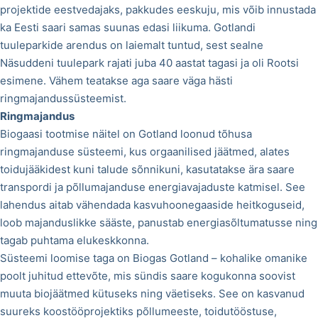
projektide eestvedajaks, pakkudes eeskuju, mis võib innustada
ka Eesti saari samas suunas edasi liikuma. Gotlandi
tuuleparkide arendus on laiemalt tuntud, sest sealne
Näsuddeni tuulepark rajati juba 40 aastat tagasi ja oli Rootsi
esimene. Vähem teatakse aga saare väga hästi
ringmajandussüsteemist.
Ringmajandus
Biogaasi tootmise näitel on Gotland loonud tõhusa
ringmajanduse süsteemi, kus orgaanilised jäätmed, alates
toidujääkidest kuni talude sõnnikuni, kasutatakse ära saare
transpordi ja põllumajanduse energiavajaduste katmisel. See
lahendus aitab vähendada kasvuhoonegaaside heitkoguseid,
loob majanduslikke sääste, panustab energiasõltumatusse ning
tagab puhtama elukeskkonna.
Süsteemi loomise taga on Biogas Gotland – kohalike omanike
poolt juhitud ettevõte, mis sündis saare kogukonna soovist
muuta biojäätmed kütuseks ning väetiseks. See on kasvanud
suureks koostööprojektiks põllumeeste, toidutööstuse,