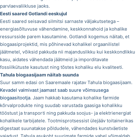
parvlaevaliikluse jaoks.
Eesti saared Gotlandi eeskujul
Eesti saared seisavad silmitsi sarnaste väljakutsetega –
energiasõltuvuse vähendamine, keskkonnahoid ja kohalike
ressursside parem kasutamine. Gotlandi kogemus näitab, et
biogaasiprojektid, mis põhinevad kohalikel orgaanilistel
jäätmetel, võiksid pakkuda nii majanduslikku kui keskkondlikku
kasu, aidates vähendada jäätmeid ja imporditavate
fossiilkütuste kasutust ning tõstes kohaliku elu kvaliteeti.
Tahula biogaasijaam näitab suunda
Suur samm edasi on Saaremaale rajatav Tahula biogaasijaam.
Kevadel valmivast jaamast saab suure võimsusega
biogaasitootja
. Jaam hakkab kasutama kohalike farmide
kõrvalprodukte ning suudab varustada gaasiga kohalikku
tööstust ja transporti ning pakkuda soojus- ja elektrienergiat
kohalikele tarbijatele. Tootmisprotsessist ülejääv toitainerikas
digestaat suunatakse põldudele, vähendades kunstväetiste
vajadust. Tahula asukoht suurimate farmide vahel võimaldab