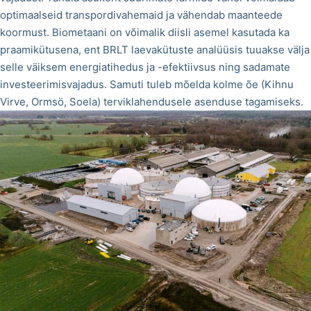
optimaalseid transpordivahemaid ja vähendab maanteede
koormust. Biometaani on võimalik diisli asemel kasutada ka
praamikütusena, ent BRLT laevakütuste analüüsis tuuakse välja
selle väiksem energiatihedus ja -efektiivsus ning sadamate
investeerimisvajadus. Samuti tuleb mõelda kolme õe (Kihnu
Virve, Ormsö, Soela) terviklahendusele asenduse tagamiseks.