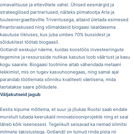
omavalitsuse ja ettevõtete vahel. Ühised eesmärgid ja
strateegilised partnerlused, näiteks piimatootja Arla ja
tuuleenergiaettevõte Triventusega, aitasid ületada esimesed
finantsraskused ning võimaldasid biogaasi laialdasema
kasutuse liikluses, kus juba umbes 70% bussidest ja
sõidukitest töötab biogaasil.
Gotlandi eeskujul näeme, kuidas koostöös investeeringute
tegemine ja ressursside nutikas kasutus loob väärtust ja kasu
kogu saarele. Biogaasi tootmine aitab vähendada metaani
lekkimist, mis on tugev kasvuhoonegaas, ning samal ajal
parandab töötlemata sõnniku kvaliteeti väetisena, mida
laotatakse saare põldudele.
Väljakutseid jagub
Eestis kipume mõtlema, et suur ja jõukas Rootsi saab endale
muretult lubada keerukaid innovatsiooniprojekte ning et seal
läheb kõik iseenesest. Tegelikult seisavad ka nemad silmitsi
mitmete takistustega. Gotlandil on tulnud rinda pista nii